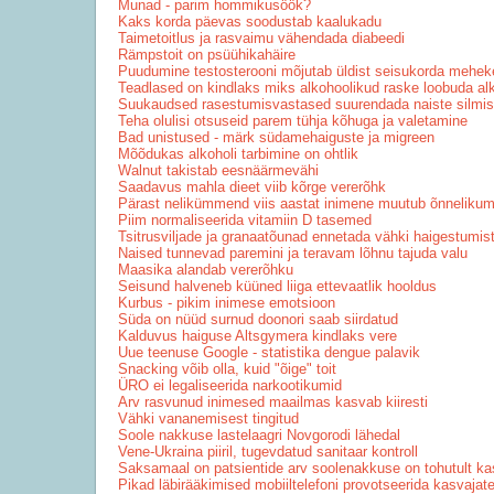
Munad - parim hommikusöök?
Kaks korda päevas soodustab kaalukadu
Taimetoitlus ja rasvaimu vähendada diabeedi
Rämpstoit on psüühikahäire
Puudumine testosterooni mõjutab üldist seisukorda mehe
Teadlased on kindlaks miks alkohoolikud raske loobuda alk
Suukaudsed rasestumisvastased suurendada naiste silmis 
Teha olulisi otsuseid parem tühja kõhuga ja valetamine
Bad unistused - märk südamehaiguste ja migreen
Mõõdukas alkoholi tarbimine on ohtlik
Walnut takistab eesnäärmevähi
Saadavus mahla dieet viib kõrge vererõhk
Pärast nelikümmend viis aastat inimene muutub õnneliku
Piim normaliseerida vitamiin D tasemed
Tsitrusviljade ja granaatõunad ennetada vähki haigestumis
Naised tunnevad paremini ja teravam lõhnu tajuda valu
Maasika alandab vererõhku
Seisund halveneb küüned liiga ettevaatlik hooldus
Kurbus - pikim inimese emotsioon
Süda on nüüd surnud doonori saab siirdatud
Kalduvus haiguse Altsgymera kindlaks vere
Uue teenuse Google - statistika dengue palavik
Snacking võib olla, kuid "õige" toit
ÜRO ei legaliseerida narkootikumid
Arv rasvunud inimesed maailmas kasvab kiiresti
Vähki vananemisest tingitud
Soole nakkuse lastelaagri Novgorodi lähedal
Vene-Ukraina piiril, tugevdatud sanitaar kontroll
Saksamaal on patsientide arv soolenakkuse on tohutult k
Pikad läbirääkimised mobiiltelefoni provotseerida kasvajat