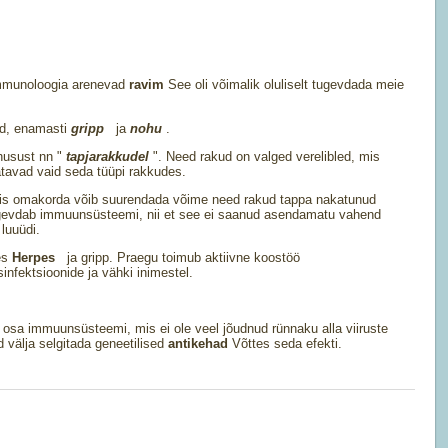
immunoloogia arenevad
ravim
See oli võimalik oluliselt tugevdada meie
d, enamasti
gripp
ja
nohu
.
õhusust nn "
tapjarakkudel
". Need rakud on valged verelibled, mis
atavad vaid seda tüüpi rakkudes.
mis omakorda võib suurendada võime need rakud tappa nakatunud
tugevdab immuunsüsteemi, nii et see ei saanud asendamatu vahend
luuüdi.
ses
Herpes
ja gripp. Praegu toimub aktiivne koostöö
infektsioonide ja vähki inimestel.
ks osa immuunsüsteemi, mis ei ole veel jõudnud rünnaku alla viiruste
 välja selgitada geneetilised
antikehad
Võttes seda efekti.