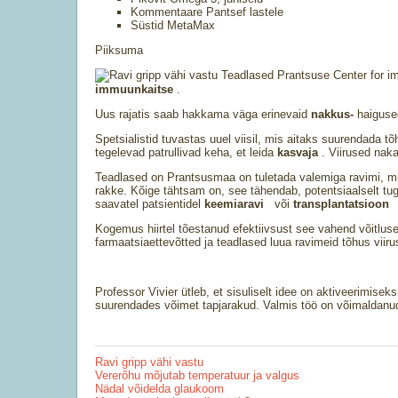
Kommentaare Pantsef lastele
Süstid MetaMax
Piiksuma
Teadlased Prantsuse Center for 
immuunkaitse
.
Uus rajatis saab hakkama väga erinevaid
nakkus-
haiguse
Spetsialistid tuvastas uuel viisil, mis aitaks suurendada t
tegelevad patrullivad keha, et leida
kasvaja
. Viirused nak
Teadlased on Prantsusmaa on tuletada valemiga ravimi, 
rakke. Kõige tähtsam on, see tähendab, potentsiaalselt 
saavatel patsientidel
keemiaravi
või
transplantatsioon
Kogemus hiirtel tõestanud efektiivsust see vahend võitlu
farmaatsiaettevõtted ja teadlased luua ravimeid tõhus viirus
Professor Vivier ütleb, et sisuliselt idee on aktiveerimise
suurendades võimet tapjarakud. Valmis töö on võimaldanud
Ravi gripp vähi vastu
Vererõhu mõjutab temperatuur ja valgus
Nädal võidelda glaukoom