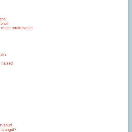
keha
oholi
mees atraktiivsust
maks
t naised
asvanud
e arengut?