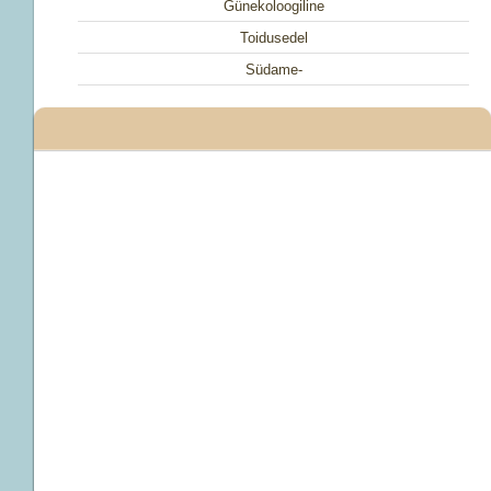
Günekoloogiline
Toidusedel
Südame-