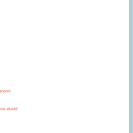
lanoom
ne elustiil