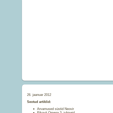
26. jaanuar 2012
Seotud artiklid:
Arvamused süstid Neovir
Pikovit Omega 3, juhiseid