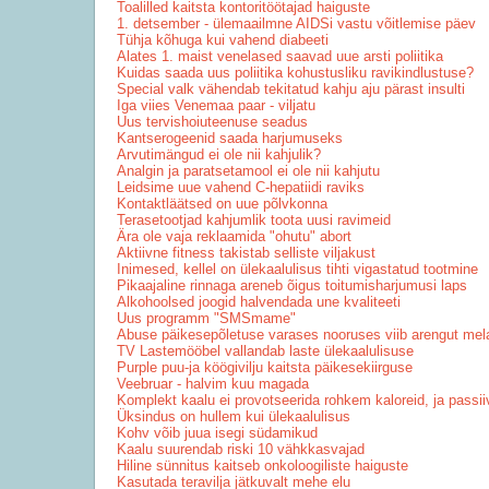
Toalilled kaitsta kontoritöötajad haiguste
1. detsember - ülemaailmne AIDSi vastu võitlemise päev
Tühja kõhuga kui vahend diabeeti
Alates 1. maist venelased saavad uue arsti poliitika
Kuidas saada uus poliitika kohustusliku ravikindlustuse?
Special valk vähendab tekitatud kahju aju pärast insulti
Iga viies Venemaa paar - viljatu
Uus tervishoiuteenuse seadus
Kantserogeenid saada harjumuseks
Arvutimängud ei ole nii kahjulik?
Analgin ja paratsetamool ei ole nii kahjutu
Leidsime uue vahend C-hepatiidi raviks
Kontaktläätsed on uue põlvkonna
Terasetootjad kahjumlik toota uusi ravimeid
Ära ole vaja reklaamida "ohutu" abort
Aktiivne fitness takistab selliste viljakust
Inimesed, kellel on ülekaalulisus tihti vigastatud tootmine
Pikaajaline rinnaga areneb õigus toitumisharjumusi laps
Alkohoolsed joogid halvendada une kvaliteeti
Uus programm "SMSmame"
Abuse päikesepõletuse varases nooruses viib arengut me
TV Lastemööbel vallandab laste ülekaalulisuse
Purple puu-ja köögivilju kaitsta päikesekiirguse
Veebruar - halvim kuu magada
Komplekt kaalu ei provotseerida rohkem kaloreid, ja passiiv
Üksindus on hullem kui ülekaalulisus
Kohv võib juua isegi südamikud
Kaalu suurendab riski 10 vähkkasvajad
Hiline sünnitus kaitseb onkoloogiliste haiguste
Kasutada teravilja jätkuvalt mehe elu